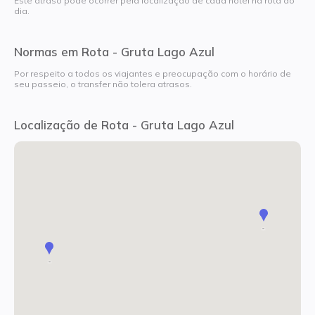
Este atraso pode ocorrer pela localização de cada hotel na rota do
dia.
Normas em Rota - Gruta Lago Azul
Por respeito a todos os viajantes e preocupação com o horário de
seu passeio, o transfer não tolera atrasos.
Localização de Rota - Gruta Lago Azul
-
-