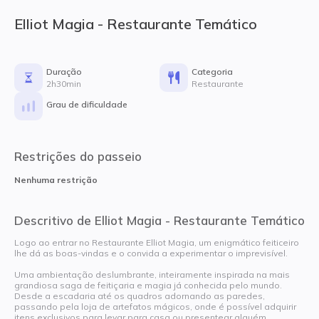
Elliot Magia - Restaurante Temático
Duração
Categoria
2h30min
Restaurante
Grau de dificuldade
Restrições do passeio
Nenhuma restrição
Descritivo de Elliot Magia - Restaurante Temático
Logo ao entrar no Restaurante Elliot Magia, um enigmático feiticeiro
lhe dá as boas-vindas e o convida a experimentar o imprevisível.
Uma ambientação deslumbrante, inteiramente inspirada na mais
grandiosa saga de feitiçaria e magia já conhecida pelo mundo.
Desde a escadaria até os quadros adornando as paredes,
passando pela loja de artefatos mágicos, onde é possível adquirir
itens exclusivos para levar para casa ou presentear alguém.