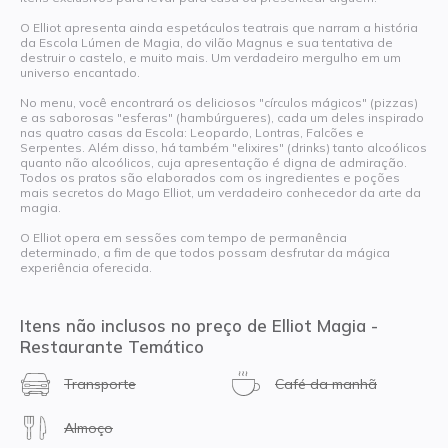
O Elliot apresenta ainda espetáculos teatrais que narram a história
da Escola Lúmen de Magia, do vilão Magnus e sua tentativa de
destruir o castelo, e muito mais. Um verdadeiro mergulho em um
universo encantado.
No menu, você encontrará os deliciosos "círculos mágicos" (pizzas)
e as saborosas "esferas" (hambúrgueres), cada um deles inspirado
nas quatro casas da Escola: Leopardo, Lontras, Falcões e
Serpentes. Além disso, há também "elixires" (drinks) tanto alcoólicos
quanto não alcoólicos, cuja apresentação é digna de admiração.
Todos os pratos são elaborados com os ingredientes e poções
mais secretos do Mago Elliot, um verdadeiro conhecedor da arte da
magia.
O Elliot opera em sessões com tempo de permanência
determinado, a fim de que todos possam desfrutar da mágica
experiência oferecida.
Itens não inclusos no preço de Elliot Magia -
Restaurante Temático
Transporte
Café da manhã
Almoço