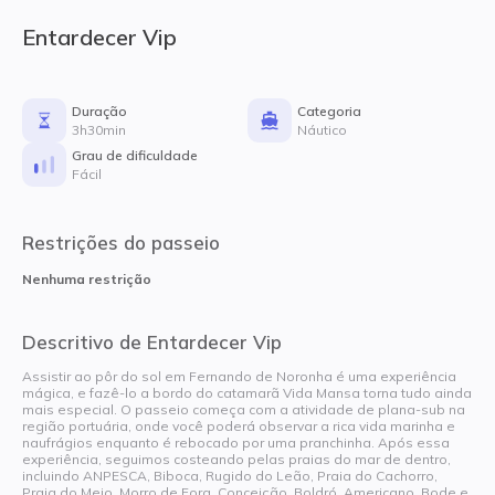
Entardecer Vip
Duração
Categoria
3h30min
Náutico
Grau de dificuldade
Fácil
Restrições do passeio
Nenhuma restrição
Descritivo de Entardecer Vip
Assistir ao pôr do sol em Fernando de Noronha é uma experiência
mágica, e fazê-lo a bordo do catamarã Vida Mansa torna tudo ainda
mais especial. O passeio começa com a atividade de plana-sub na
região portuária, onde você poderá observar a rica vida marinha e
naufrágios enquanto é rebocado por uma pranchinha. Após essa
experiência, seguimos costeando pelas praias do mar de dentro,
incluindo ANPESCA, Biboca, Rugido do Leão, Praia do Cachorro,
Praia do Meio, Morro de Fora, Conceição, Boldró, Americano, Bode e