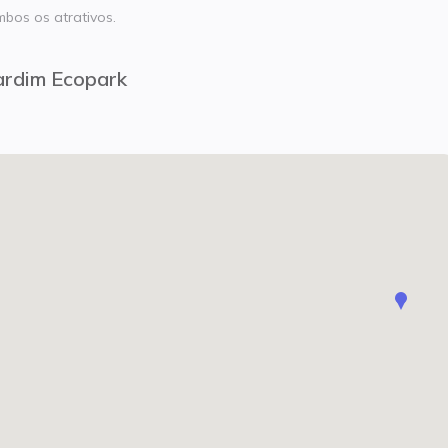
mbos os atrativos.
ardim Ecopark