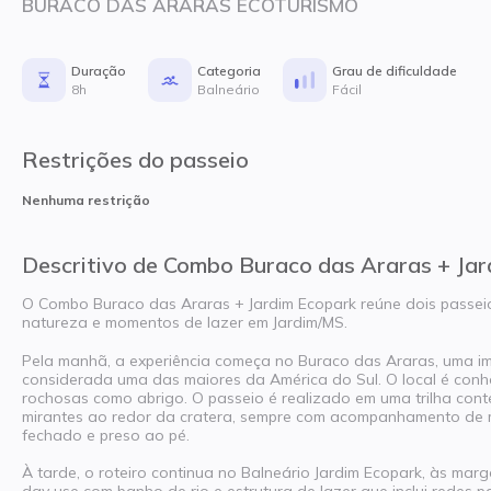
BURACO DAS ARARAS ECOTURISMO
Duração
Categoria
Grau de dificuldade
8h
Balneário
Fácil
Restrições do passeio
Nenhuma restrição
Descritivo de Combo Buraco das Araras + Ja
O Combo Buraco das Araras + Jardim Ecopark reúne dois passe
natureza e momentos de lazer em Jardim/MS.
Pela manhã, a experiência começa no Buraco das Araras, uma im
considerada uma das maiores da América do Sul. O local é conhe
rochosas como abrigo. O passeio é realizado em uma trilha co
mirantes ao redor da cratera, sempre com acompanhamento de mon
fechado e preso ao pé.
À tarde, o roteiro continua no Balneário Jardim Ecopark, às marg