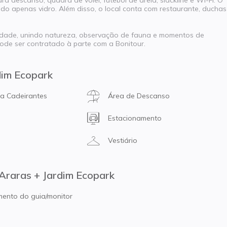
ra descanso, quadra de vôlei, futebol de areia, slackline e Wi-Fi. O
ido apenas vidro. Além disso, o local conta com restaurante, duchas
iedade, unindo natureza, observação de fauna e momentos de
pode ser contratado à parte com a Bonitour.
dim Ecopark
ra Cadeirantes
Área de Descanso
Estacionamento
Vestiário
 Araras + Jardim Ecopark
nto do guia/monitor