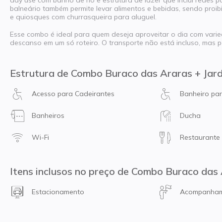
day use com banho de rio e estrutura de lazer que inclui redes pa
balneário também permite levar alimentos e bebidas, sendo proib
e quiosques com churrasqueira para aluguel.
Esse combo é ideal para quem deseja aproveitar o dia com var
descanso em um só roteiro. O transporte não está incluso, mas 
Estrutura de Combo Buraco das Araras + Jar
Acesso para Cadeirantes
Banheiro pa
Banheiros
Ducha
Wi-Fi
Restaurante
Itens inclusos no preço de Combo Buraco das
Estacionamento
Acompanhame