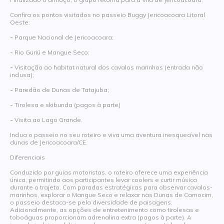
Confira os pontos visitados no passeio Buggy Jericoacoara Litoral
Oeste:
-
Parque Nacional de Jericoacoara;
-
Rio Guriú e Mangue Seco;
-
Visitação ao habitat natural dos cavalos marinhos (entrada não
inclusa);
-
Paredão de Dunas de Tatajuba;
-
Tirolesa e skibunda (pagos à parte)
-
Visita ao Lago Grande.
Inclua o passeio no seu roteiro e viva uma aventura inesquecível nas
dunas de Jericoacoara/CE.
Diferenciais
Conduzido por guias motoristas, o roteiro oferece uma experiência
única, permitindo aos participantes levar coolers e curtir música
durante o trajeto. Com paradas estratégicas para observar cavalos-
marinhos, explorar o Mangue Seco e relaxar nas Dunas de Camocim,
o passeio destaca-se pela diversidade de paisagens.
Adicionalmente, as opções de entretenimento como tirolesas e
toboáguas proporcionam adrenalina extra (pagos à parte). A