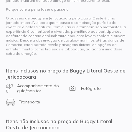
jornada inclui um delicioso almoço em um restaurante local.
Porque vale a pena fazer o passeio
O passeio de buggy em Jericoacoara pelo Litoral Oeste é uma
jornada imperdível para quem busca a combinação perfeita de
aventura e beleza natural. Com guias que também são motoristas, a
experiência é confortável e divertida, permitindo aos participantes
desfrutar do cenário deslumbrante enquanto levam coolers e ouvem
música. Desde a observação de cavalos-marinhos até as dunas de
Camocim, cada parada revela paisagens únicas. As opções de
entretenimento, como tirolesas e toboáguas, adicionam uma dose
extra de emoção.
Itens inclusos no preço de Buggy Litoral Oeste de
Jericoacoara
Acompanhamento do
Fotógrafo
guia/monitor
Transporte
Itens não inclusos no preço de Buggy Litoral
Oeste de Jericoacoara