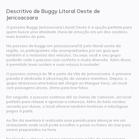
Descritivo de Buggy Litoral Oeste de
Jericoacoara
O passeio Buggy Jericoacoara Litoral Oeste é a opção perfeita para
quem busca uma atividade cheia de emoção em um dos cenários
mais bonitos do país.
No passeio de buggy em Jericoacoara/CE pelo litoral oeste da
região, os participantes são acompanhados por um guia que
também é o motorista dos veículos. Ou seja, você e seu grupo
poderão curtir o passeio com conforto e muita diversão. Além disso,
é permitido levar coolers e ouvir música à vontade!
O passeio começa às 9h e parte da Vila de Jericoacoara. A primeira
parada é dedicada à observação de cavalos marinhos. Depois, o
grupo atravessa uma balsa até chegar ao Mangue Seco, um local
com paisagens únicas, ótimo para tirar fotos.
Em seguida, o passeio continua até as Dunas de Camocim, um local
perfeito para relaxar e apreciar a natureza. Além do belo cenário
cercado por dunas, o local oferece também tirolesas e toboáguas
pagos à parte.
Ao fim da aventura é realizada uma parada para almoçar em um
restaurante onde você pode escolher o peixe ou frutos do mar para
serem preparados na hora.
Finalizado o almoço, o grupo retorna para a Vila de Jericoacoara.