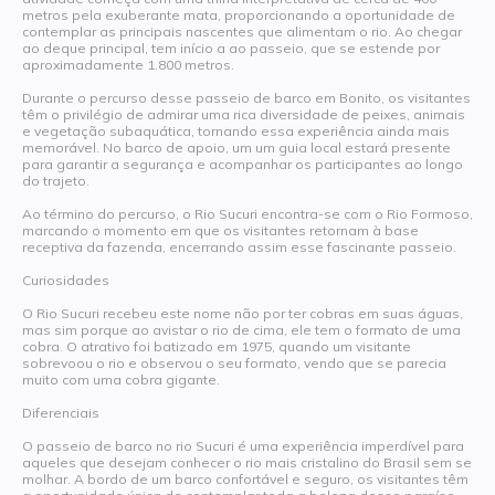
metros pela exuberante mata, proporcionando a oportunidade de
contemplar as principais nascentes que alimentam o rio. Ao chegar
ao deque principal, tem início a ao passeio, que se estende por
aproximadamente 1.800 metros.
Durante o percurso desse passeio de barco em Bonito, os visitantes
têm o privilégio de admirar uma rica diversidade de peixes, animais
e vegetação subaquática, tornando essa experiência ainda mais
memorável. No barco de apoio, um um guia local estará presente
para garantir a segurança e acompanhar os participantes ao longo
do trajeto.
Ao término do percurso, o Rio Sucuri encontra-se com o Rio Formoso,
marcando o momento em que os visitantes retornam à base
receptiva da fazenda, encerrando assim esse fascinante passeio.
Curiosidades
O Rio Sucuri recebeu este nome não por ter cobras em suas águas,
mas sim porque ao avistar o rio de cima, ele tem o formato de uma
cobra. O atrativo foi batizado em 1975, quando um visitante
sobrevoou o rio e observou o seu formato, vendo que se parecia
muito com uma cobra gigante.
Diferenciais
O passeio de barco no rio Sucuri é uma experiência imperdível para
aqueles que desejam conhecer o rio mais cristalino do Brasil sem se
molhar. A bordo de um barco confortável e seguro, os visitantes têm