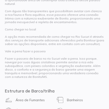
a oportunidade única de contemplar toda a beleza desse paraíso
natural.
Com águas tão transparentes que possibilitam avistar com clareza
a rica fauna e flora aquática, esse passeio oferece uma conexão
íntima com a natureza exuberante de Bonito, proporcionando uma
jornada inesquecível e repleta de encantamentos.
Como chegar no local
A opção mais recomendada de como chegar no Rio Sucuri é através
dos serviços de transporte adicionais oferecidos pela Bonitour (para
saber as opções disponíveis, entre em contato com um consultor).
Vale a pena fazer o passeio
Fazer o passeio de barco no rio Sucuri vale a pena. Isso porque,
navegar por suas águas cristalinas permite avistar a rica vida
subaquática, com peixes coloridos e vegetação exuberante. Além
disso, o conforto e a segurança do barco garante uma viagem
tranquila e memorável, proporcionando uma verdadeira conexão
com a natureza de Bonito/MS.
Estrutura de Barco/trilha
Área de Fumantes
Banheiros