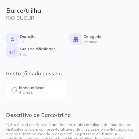
Barco/trilha
RIO SUCURI
Duração
Categoria
2h
Náutico
Grau de dificuldade
Fácil
Restrições do passeio
Idade mínima
4 anos
Descritivo de Barco/trilha
O Rio Sucuri em Bonito é um dos rios mais cristalinos do mundo e os
visitantes podem conhecê-lo através de um passeio de flutuação ou
apenas acompanhando o grupo em um passeio de barco. A
atividade começa com uma trilha interpretativa de cerca de 400